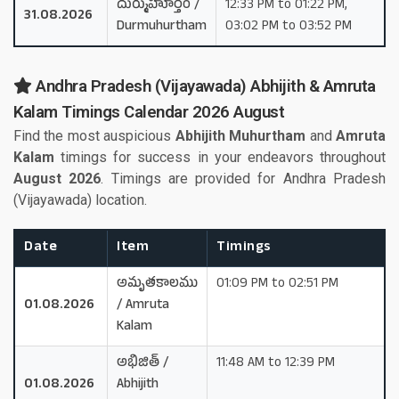
దుర్ముహూర్తం /
12:33 PM to 01:22 PM,
31.08.2026
Durmuhurtham
03:02 PM to 03:52 PM
Andhra Pradesh (Vijayawada) Abhijith & Amruta
Kalam Timings Calendar 2026 August
Find the most auspicious
Abhijith Muhurtham
and
Amruta
Kalam
timings for success in your endeavors throughout
August 2026
. Timings are provided for Andhra Pradesh
(Vijayawada) location.
Date
Item
Timings
అమృతకాలము
01:09 PM to 02:51 PM
01.08.2026
/ Amruta
Kalam
అభిజిత్ /
11:48 AM to 12:39 PM
01.08.2026
Abhijith