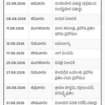
02.08.2026
ఆదివారం
సంకటహర చతుర్థి (వక్రతుండ
సంకష్టహర చతుర్థి)
08.08.2026
శనివారం
కామిక ఏకాదశి
11.08.2026
మంగళవారం
మాస శివరాత్రి, ప్రదోష వ్రతం
(భౌమ ప్రదోషం)
13.08.2026
గురువారం
అమావాస్య
17.08.2026
సోమవారం
నాగ పంచమి
25.08.2026
మంగళవారం
పవిత్ర ఏకాదశి
27.08.2026
గురువారం
హయగ్రీవ జయంతి, ప్రదోష
వ్రతం (గురు ప్రదోషం)
28.08.2026
శుక్రవారం
శ్రావణ పౌర్ణమి, రక్షాబంధన్,
వరలక్ష్మి వ్రతం
31.08.2026
సోమవారం
వినాయక చవితి (గణేష్ చతుర్థి)