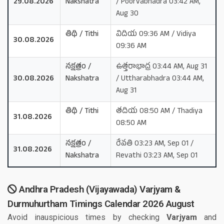
29.08.2026
Nakshatra
/ Poorvabhadra 03:42 AM,
Aug 30
తిథి / Tithi
విదియ 09:36 AM / Vidiya
30.08.2026
09:36 AM
నక్షత్రం /
ఉత్తరాభాద్ర 03:44 AM, Aug 31
30.08.2026
Nakshatra
/ Uttharabhadra 03:44 AM,
Aug 31
తిథి / Tithi
తదియ 08:50 AM / Thadiya
31.08.2026
08:50 AM
నక్షత్రం /
రేవతి 03:23 AM, Sep 01 /
31.08.2026
Nakshatra
Revathi 03:23 AM, Sep 01
Andhra Pradesh (Vijayawada) Varjyam &
Durmuhurtham Timings Calendar 2026 August
Avoid inauspicious times by checking
Varjyam
and