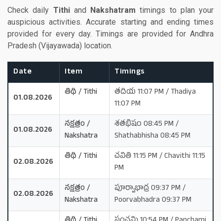
Check daily
Tithi
and
Nakshatram
timings to plan your
auspicious activities. Accurate starting and ending times
provided for every day. Timings are provided for Andhra
Pradesh (Vijayawada) location.
Date
Item
Timings
తిథి / Tithi
తదియ 11:07 PM / Thadiya
01.08.2026
11:07 PM
నక్షత్రం /
శతభిషం 08:45 PM /
01.08.2026
Nakshatra
Shathabhisha 08:45 PM
తిథి / Tithi
చవితి 11:15 PM / Chavithi 11:15
02.08.2026
PM
నక్షత్రం /
పూర్వాభాద్ర 09:37 PM /
02.08.2026
Nakshatra
Poorvabhadra 09:37 PM
తిథి / Tithi
పంచమి 10:54 PM / Panchami