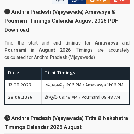
Fit
Full
Image
PDF
Andhra Pradesh (Vijayawada) Amavasya &
Pournami Timings Calendar August 2026 PDF
Download
Find the start and end timings for
Amavasya
and
Pournami
in
August 2026
. Timings are accurately
calculated for Andhra Pradesh (Vijayawada).
Date
Tithi Timings
12.08.2026
అమావాస్య 11:06 PM / Amavasya 11:06 PM
28.08.2026
పౌర్ణమి 09:48 AM / Pournami 09:48 AM
Andhra Pradesh (Vijayawada) Tithi & Nakshatra
Timings Calendar 2026 August