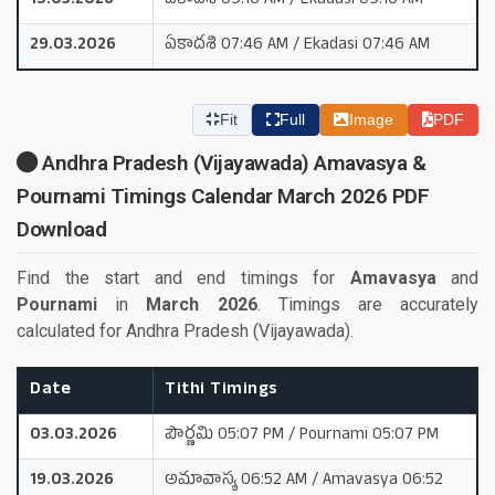
15.03.2026
ఏకాదశి 09:16 AM / Ekadasi 09:16 AM
29.03.2026
ఏకాదశి 07:46 AM / Ekadasi 07:46 AM
Fit
Full
Image
PDF
Andhra Pradesh (Vijayawada) Amavasya &
Pournami Timings Calendar March 2026 PDF
Download
Find the start and end timings for
Amavasya
and
Pournami
in
March 2026
. Timings are accurately
calculated for Andhra Pradesh (Vijayawada).
Date
Tithi Timings
03.03.2026
పౌర్ణమి 05:07 PM / Pournami 05:07 PM
19.03.2026
అమావాస్య 06:52 AM / Amavasya 06:52