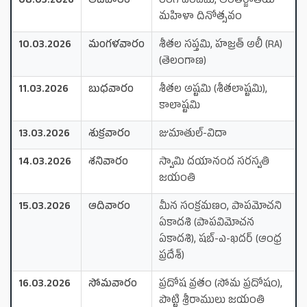
08.03.2026
ఆదివారం
రంగ పంచమి, అంతర్జాతీయ
మహిళా దినోత్సవం
10.03.2026
మంగళవారం
శీతల సప్తమి, హజ్రత్ అలీ (RA)
(తెలంగాణ)
11.03.2026
బుధవారం
శీతల అష్టమి (శీతలాష్టమి),
కాలాష్టమి
13.03.2026
శుక్రవారం
జుమాతుల్‌-విదా
14.03.2026
శనివారం
స్వామి దయానంద సరస్వతి
జయంతి
15.03.2026
ఆదివారం
మీన సంక్రమణం, పాపమోచని
ఏకాదశి (పాపవిమోచన
ఏకాదశి), షబ్-ఎ-ఖదర్ (ఆంధ్ర
ప్రదేశ్)
16.03.2026
సోమవారం
ప్రదోష వ్రతం (సోమ ప్రదోషం),
పొట్టి శ్రీరాములు జయంతి