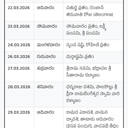
22.03.2026
ఆదివారం
చతుర్థి వ్రతం, రంజాన్
తరువాతి రోజు (తెలంగాణ)
23.03.2026
సోమవారం
సోమవారం వ్రతం, లక్ష్మీ
పంచమి, శ్రీ పంచమి
24.03.2026
మంగళవారం
స్కంద షష్టి, రోహిణి వ్రతం
26.03.2026
గురువారం
దుర్గాష్టమి వ్రతం
27.03.2026
శుక్రవారం
శ్రీరామ నవమి, భద్రాచల శ్రీ
సీతారామ కల్యాణం
28.03.2026
శనివారం
ధర్మరాజు దశమి, పాలకొల్లు శ్రీ
క్షీరా రామలింగేశ్వర స్వామి వారి
కళ్యాణం
29.03.2026
ఆదివారం
కామద ఏకాదశి, వామన
ద్వాదశి, తాటాకు ఆదివారం
(క్రైస్తవ పండుగ), వాడపల్లి తీర్థం