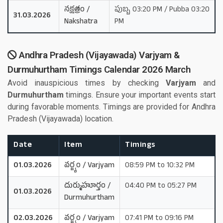
నక్షత్రం /
పుబ్బ 03:20 PM / Pubba 03:20
31.03.2026
Nakshatra
PM
Andhra Pradesh (Vijayawada) Varjyam &
Durmuhurtham Timings Calendar 2026 March
Avoid inauspicious times by checking
Varjyam
and
Durmuhurtham
timings. Ensure your important events start
during favorable moments. Timings are provided for Andhra
Pradesh (Vijayawada) location.
Date
Item
Timings
01.03.2026
వర్జ్యం / Varjyam
08:59 PM to 10:32 PM
దుర్ముహూర్తం /
04:40 PM to 05:27 PM
01.03.2026
Durmuhurtham
02.03.2026
వర్జ్యం / Varjyam
07:41 PM to 09:16 PM