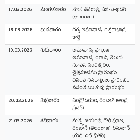
17.03.2026
మంగళవారం
మాస శివరాత్రి, షబ్-ఎ-ఖదర్
(తెలంగాణ)
18.03.2026
బుధవారం
దర్శ అమావాస్య, ఉత్తరాభాద్ర
కార్తె
19.03.2026
గురువారం
అమావాస్య, ఫాల్గుణ
అమావాస్య, ఉగాది, తెలుగు
నూతన సంవత్సరం,
చైత్రమాసము ప్రారంభం,
వసంత నవరాత్రులు ప్రారంభం,
వసంత ఋతువు ప్రారంభం
20.03.2026
శుక్రవారం
చంద్రోదయం, రంజాన్ (ఆంధ్ర
ప్రదేశ్)
21.03.2026
శనివారం
మత్స్య జయంతి, గౌరీ పూజ,
రంజాన్ (తెలంగాణ), రమదాన్
(ఈద్-ఉల్-ఫితర్)