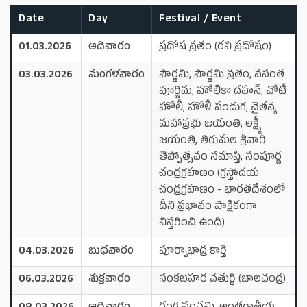
Date
Day
Festival / Event
01.03.2026
ఆదివారం
ప్రదోష వ్రతం (రవి ప్రదోషం)
03.03.2026
మంగళవారం
పౌర్ణమి, పౌర్ణమి వ్రతం, వసంత
పూర్ణిమ, హోలికా దహన్, చోటీ
హోలీ, హోళీ పండుగ, చైతన్య
మహాప్రభు జయంతి, లక్ష్మీ
జయంతి, తిరుమల శ్రీవారి
తెప్పోత్సవం సమాప్తి, సంపూర్ణ
చంద్రగ్రహణం (గ్రస్తోదయ
చంద్రగ్రహణం - భారతదేశంలో
దీని ప్రభావం పాక్షికంగా
విస్తరించి ఉంది)
04.03.2026
బుధవారం
పూర్వాభాద్ర కార్తె
06.03.2026
శుక్రవారం
సంకటహర చతుర్థి (బాలచంద్ర)