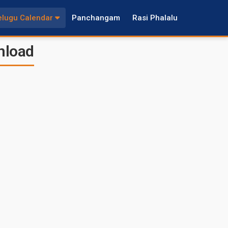
elugu Calendar
Panchangam
Rasi Phalalu
nload