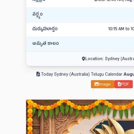
నక్షత్రం
భరణి 12:43 AM, Aug 
వర్జ్యం
దుర్ముహూర్తం
10:15 AM to 1
అమృత కాలం
Location: Sydney (Austra
Today Sydney (Australia) Telugu Calendar
Augu
Image
PDF