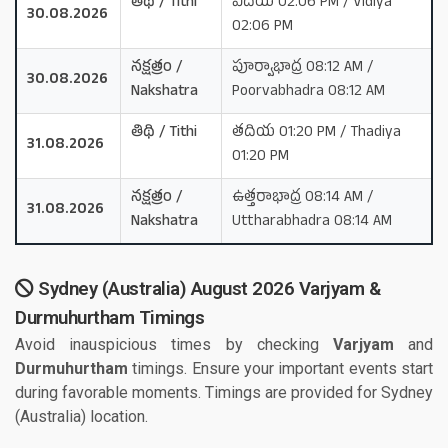
తిథి / Tithi
విదియ 02:06 PM / Vidiya
30.08.2026
02:06 PM
నక్షత్రం /
పూర్వాభాద్ర 08:12 AM /
30.08.2026
Nakshatra
Poorvabhadra 08:12 AM
తిథి / Tithi
తదియ 01:20 PM / Thadiya
31.08.2026
01:20 PM
నక్షత్రం /
ఉత్తరాభాద్ర 08:14 AM /
31.08.2026
Nakshatra
Uttharabhadra 08:14 AM
Sydney (Australia) August 2026 Varjyam &
Durmuhurtham Timings
Avoid inauspicious times by checking
Varjyam
and
Durmuhurtham
timings. Ensure your important events start
during favorable moments. Timings are provided for Sydney
(Australia) location.