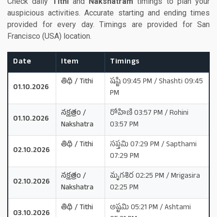
Check daily
Tithi
and
Nakshatram
timings to plan your
auspicious activities. Accurate starting and ending times
provided for every day. Timings are provided for San
Francisco (USA) location.
Date
Item
Timings
తిథి / Tithi
షష్టి 09:45 PM / Shashti 09:45
01.10.2026
PM
నక్షత్రం /
రోహిణి 03:57 PM / Rohini
01.10.2026
Nakshatra
03:57 PM
తిథి / Tithi
సప్తమి 07:29 PM / Sapthami
02.10.2026
07:29 PM
నక్షత్రం /
మృగశిర 02:25 PM / Mrigasira
02.10.2026
Nakshatra
02:25 PM
తిథి / Tithi
అష్టమి 05:21 PM / Ashtami
03.10.2026