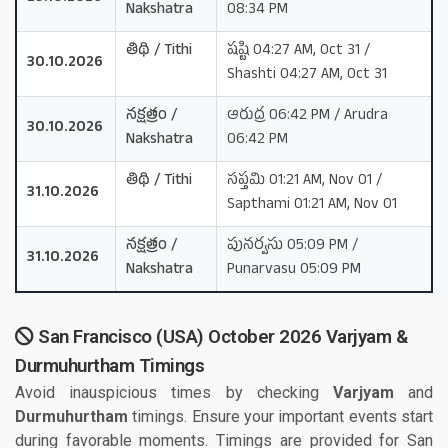
Nakshatra
08:34 PM
తిథి / Tithi
షష్టి 04:27 AM, Oct 31 /
30.10.2026
Shashti 04:27 AM, Oct 31
నక్షత్రం /
ఆరుద్ర 06:42 PM / Arudra
30.10.2026
Nakshatra
06:42 PM
తిథి / Tithi
సప్తమి 01:21 AM, Nov 01 /
31.10.2026
Sapthami 01:21 AM, Nov 01
నక్షత్రం /
పునర్వసు 05:09 PM /
31.10.2026
Nakshatra
Punarvasu 05:09 PM
San Francisco (USA) October 2026 Varjyam &
Durmuhurtham Timings
Avoid inauspicious times by checking
Varjyam
and
Durmuhurtham
timings. Ensure your important events start
during favorable moments. Timings are provided for San