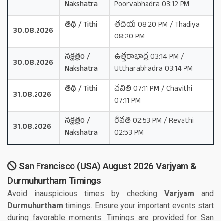
Nakshatra
Poorvabhadra 03:12 PM
తిథి / Tithi
తదియ 08:20 PM / Thadiya
30.08.2026
08:20 PM
నక్షత్రం /
ఉత్తరాభాద్ర 03:14 PM /
30.08.2026
Nakshatra
Uttharabhadra 03:14 PM
తిథి / Tithi
చవితి 07:11 PM / Chavithi
31.08.2026
07:11 PM
నక్షత్రం /
రేవతి 02:53 PM / Revathi
31.08.2026
Nakshatra
02:53 PM
San Francisco (USA) August 2026 Varjyam &
Durmuhurtham Timings
Avoid inauspicious times by checking
Varjyam
and
Durmuhurtham
timings. Ensure your important events start
during favorable moments. Timings are provided for San