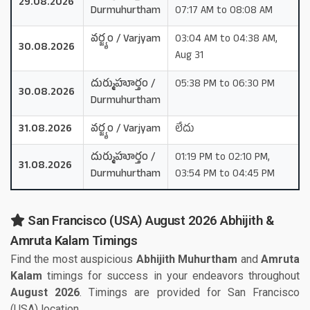
29.08.2026
Durmuhurtham
07:17 AM to 08:08 AM
వర్జ్యం / Varjyam
03:04 AM to 04:38 AM,
30.08.2026
Aug 31
దుర్ముహూర్తం /
05:38 PM to 06:30 PM
30.08.2026
Durmuhurtham
31.08.2026
వర్జ్యం / Varjyam
లేదు
దుర్ముహూర్తం /
01:19 PM to 02:10 PM,
31.08.2026
Durmuhurtham
03:54 PM to 04:45 PM
San Francisco (USA) August 2026 Abhijith &
Amruta Kalam Timings
Find the most auspicious
Abhijith Muhurtham
and
Amruta
Kalam
timings for success in your endeavors throughout
August 2026
. Timings are provided for San Francisco
(USA) location.