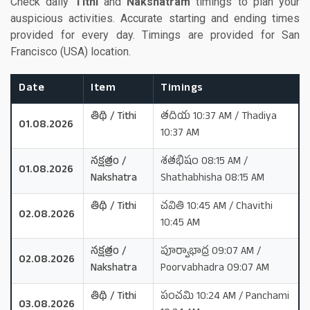
Check daily
Tithi
and
Nakshatram
timings to plan your
auspicious activities. Accurate starting and ending times
provided for every day. Timings are provided for San
Francisco (USA) location.
Date
Item
Timings
తిథి / Tithi
తదియ 10:37 AM / Thadiya
01.08.2026
10:37 AM
నక్షత్రం /
శతభిషం 08:15 AM /
01.08.2026
Nakshatra
Shathabhisha 08:15 AM
తిథి / Tithi
చవితి 10:45 AM / Chavithi
02.08.2026
10:45 AM
నక్షత్రం /
పూర్వాభాద్ర 09:07 AM /
02.08.2026
Nakshatra
Poorvabhadra 09:07 AM
తిథి / Tithi
పంచమి 10:24 AM / Panchami
03.08.2026